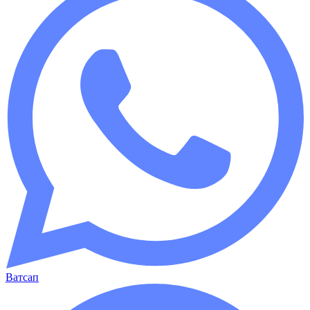
Ватсап