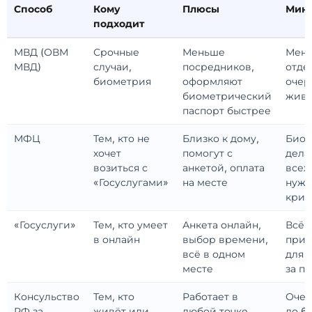
Способ
Кому
Плюсы
Мин
подходит
МВД (ОВМ
Срочные
Меньше
Мен
МВД)
случаи,
посредников,
отде
биометрия
оформляют
очер
биометрический
жив
паспорт быстрее
МФЦ
Тем, кто не
Близко к дому,
Биом
хочет
помогут с
дела
возиться с
анкетой, оплата
всех
«Госуслугами»
на месте
нужн
крип
«Госуслуги»
Тем, кто умеет
Анкета онлайн,
Всё 
в онлайн
выбор времени,
прие
всё в одном
для 
месте
за п
Консульство
Тем, кто
Работает в
Очер
РФ за
живёт или
любой точке
до 6