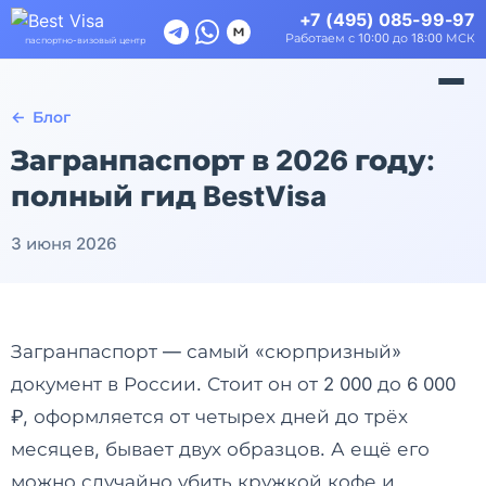
Зарубежные карты
+7 (495) 085-99-97
Работаем с 10:00 до 18:00 МСК
паспортно-визовый центр
Страхование
Карта АТЭС
Блог
Загранпаспорт в 2026 году:
Туры за рубеж
полный гид BestVisa
Приглашения в РФ
3 июня 2026
ВНЖ в Европе
Загранпаспорт — самый «сюрпризный»
документ в России. Стоит он от 2 000 до 6 000
₽, оформляется от четырех дней до трёх
месяцев, бывает двух образцов. А ещё его
можно случайно убить кружкой кофе и